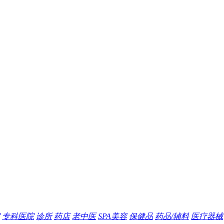
专科医院
诊所
药店
老中医
SPA美容
保健品
药品/辅料
医疗器械