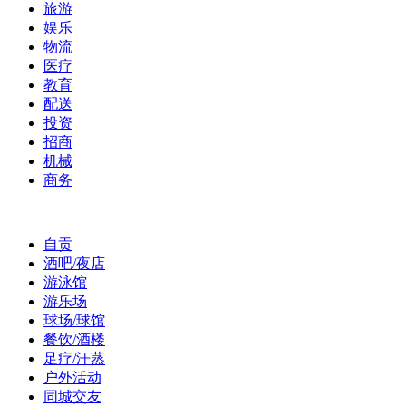
旅游
娱乐
物流
医疗
教育
配送
投资
招商
机械
商务
自贡
酒吧/夜店
游泳馆
游乐场
球场/球馆
餐饮/酒楼
足疗/汗蒸
户外活动
同城交友