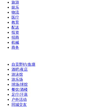
旅游
娱乐
物流
医疗
教育
配送
投资
招商
机械
商务
自贡野钓/鱼塘
酒吧/夜店
游泳馆
游乐场
球场/球馆
餐饮/酒楼
足疗/汗蒸
户外活动
同城交友