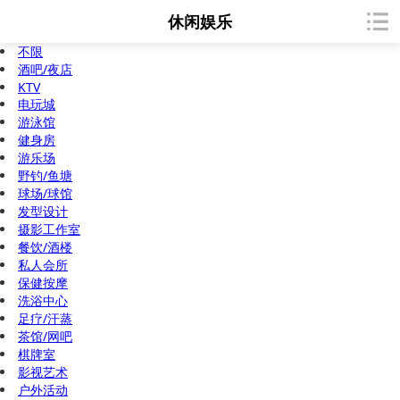
休闲娱乐
不限
酒吧/夜店
KTV
电玩城
游泳馆
健身房
游乐场
野钓/鱼塘
球场/球馆
发型设计
摄影工作室
餐饮/酒楼
私人会所
保健按摩
洗浴中心
足疗/汗蒸
茶馆/网吧
棋牌室
影视艺术
户外活动