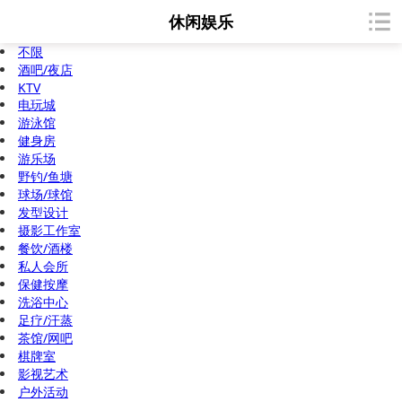
休闲娱乐
不限
酒吧/夜店
KTV
电玩城
游泳馆
健身房
游乐场
野钓/鱼塘
球场/球馆
发型设计
摄影工作室
餐饮/酒楼
私人会所
保健按摩
洗浴中心
足疗/汗蒸
茶馆/网吧
棋牌室
影视艺术
户外活动