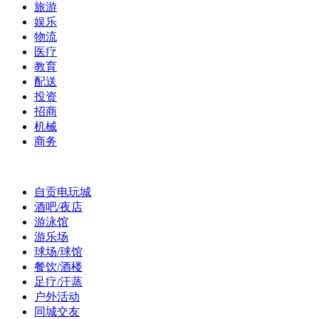
旅游
娱乐
物流
医疗
教育
配送
投资
招商
机械
商务
自贡电玩城
酒吧/夜店
游泳馆
游乐场
球场/球馆
餐饮/酒楼
足疗/汗蒸
户外活动
同城交友