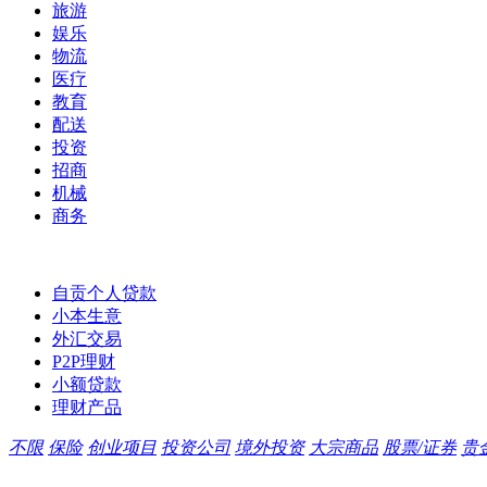
旅游
娱乐
物流
医疗
教育
配送
投资
招商
机械
商务
自贡个人贷款
小本生意
外汇交易
P2P理财
小额贷款
理财产品
不限
保险
创业项目
投资公司
境外投资
大宗商品
股票/证券
贵