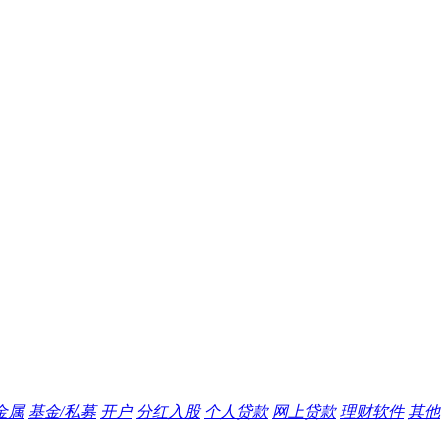
金属
基金/私募
开户
分红入股
个人贷款
网上贷款
理财软件
其他