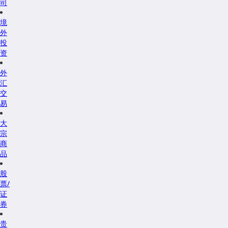
司
境
外
投
资
外
汇
交
易
大
宗
商
品
股
票/
证
券
贵