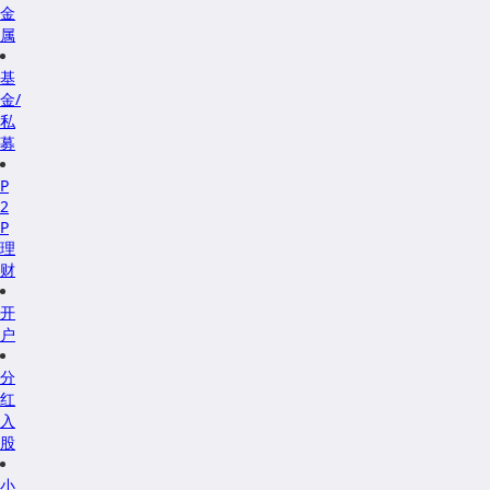
金
属
基
金/
私
募
P
2
P
理
财
开
户
分
红
入
股
小