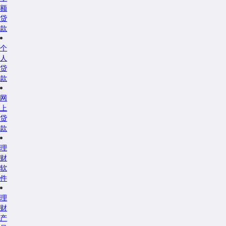
额
贷
款
个
人
贷
款
网
上
贷
款
理
财
软
件
理
财
产