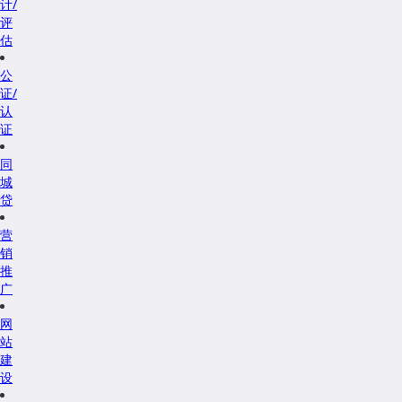
计/
评
估
公
证/
认
证
同
城
贷
营
销
推
广
网
站
建
设