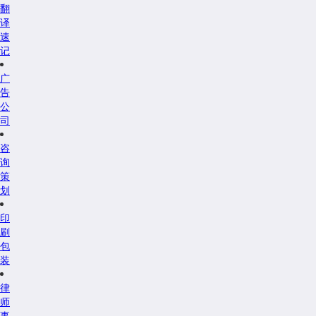
翻
译
速
记
广
告
公
司
咨
询
策
划
印
刷
包
装
律
师
事