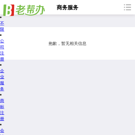
商务服务
不
限
公
抱歉，暂无相关信息
司
注
册
企
业
服
务
商
标
注
册
会