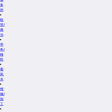
务
所
租
赁/
典
当
劳
务/
移
民
看
风
水
维
修/
加
工