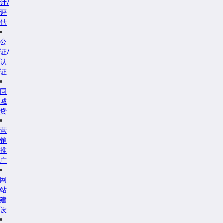
计/
评
估
公
证/
认
证
同
城
贷
营
销
推
广
网
站
建
设