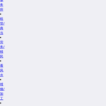
务
所
租
赁/
典
当
劳
务/
移
民
看
风
水
维
修/
加
工