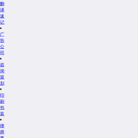
翻
译
速
记
广
告
公
司
咨
询
策
划
印
刷
包
装
律
师
事