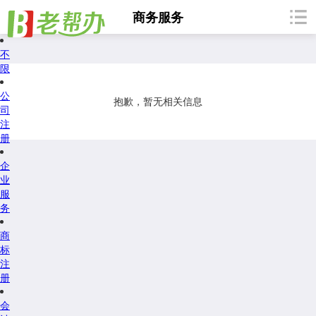
商务服务
不
限
公
抱歉，暂无相关信息
司
注
册
企
业
服
务
商
标
注
册
会