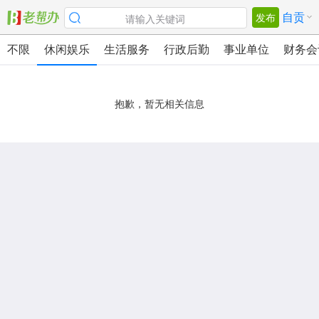
自贡
发布
请输入关键词
不限
休闲娱乐
生活服务
行政后勤
事业单位
财务会
校园
教育法律
公关/客服
医疗/环保
美容美发
兼职
抱歉，暂无相关信息