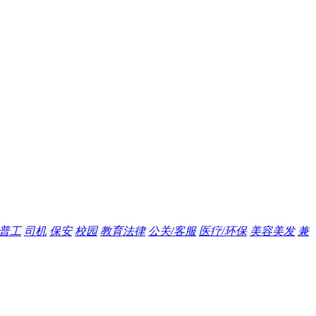
普工
司机
保安
校园
教育法律
公关/客服
医疗/环保
美容美发
兼