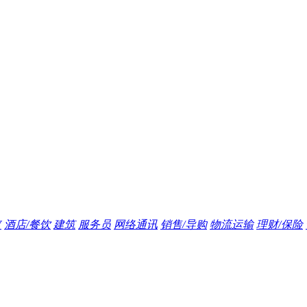
V
酒店/餐饮
建筑
服务员
网络通讯
销售/导购
物流运输
理财/保险