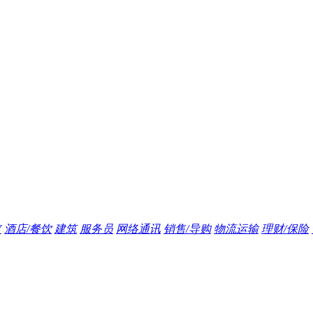
V
酒店/餐饮
建筑
服务员
网络通讯
销售/导购
物流运输
理财/保险