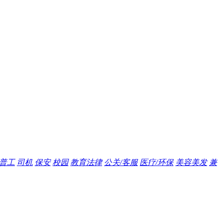
普工
司机
保安
校园
教育法律
公关/客服
医疗/环保
美容美发
兼