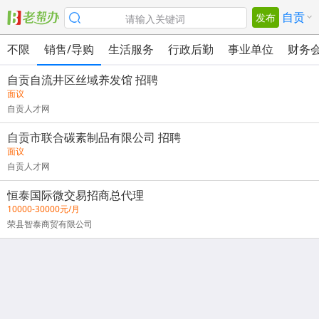
自贡
发布
请输入关键词
不限
销售/导购
生活服务
行政后勤
事业单位
财务
自贡自流井区丝域养发馆 招聘
校园
教育法律
公关/客服
医疗/环保
美容美发
兼职
面议
自贡人才网
自贡市联合碳素制品有限公司 招聘
面议
自贡人才网
恒泰国际微交易招商总代理
10000-30000元/月
荣县智泰商贸有限公司