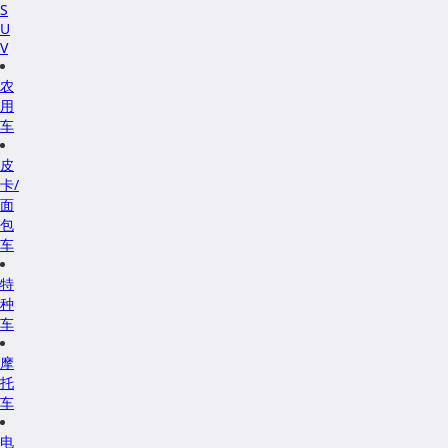
S
U
V
农
用
车
皮
卡/
面
包
车
特
种
车
摩
托
车
电