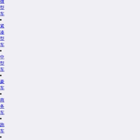
微
型
车
紧
凑
型
车
中
型
车
豪
车
商
务
车
跑
车