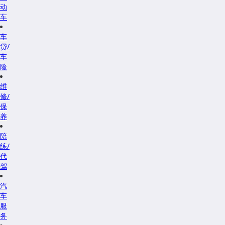
动
车
车
贷/
车
险
维
修/
保
养
陪
练/
代
驾
汽
车
服
务