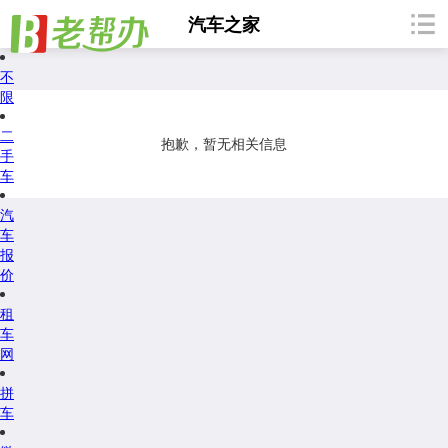
汽车之家
不
限
二
抱歉，暂无相关信息
手
车
汽
车
报
价
租
车
网
拼
车