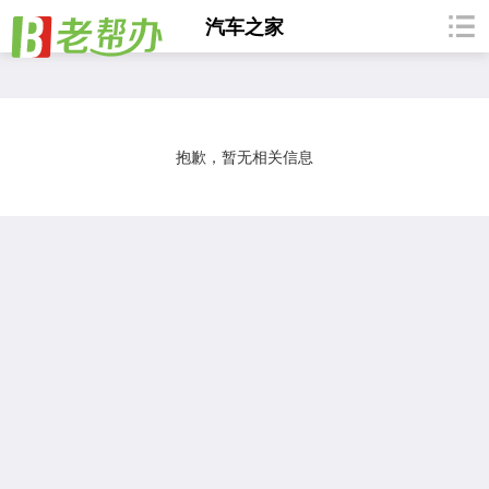
汽车之家
跑车
SUV
农用车
皮卡/面包车
特种车
摩托车
抱歉，暂无相关信息