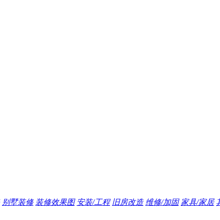
别墅装修
装修效果图
安装/工程
旧房改造
维修/加固
家具/家居