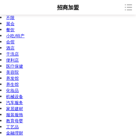
招商加盟
不限
展会
餐饮
小吃/特产
会馆
酒店
干洗店
便利店
医疗保健
美容院
养发馆
养生馆
化妆品
机械设备
汽车服务
家居建材
服装服饰
教育母婴
工艺品
金融理财