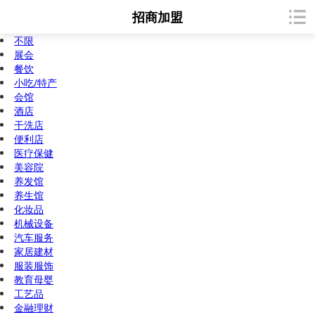
招商加盟
不限
展会
餐饮
小吃/特产
会馆
酒店
干洗店
便利店
医疗保健
美容院
养发馆
养生馆
化妆品
机械设备
汽车服务
家居建材
服装服饰
教育母婴
工艺品
金融理财