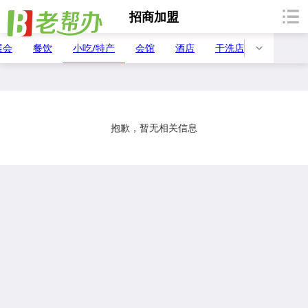
招商加盟
展会
餐饮
小吃/特产
会馆
酒店
干洗店
便利店
抱歉，暂无相关信息