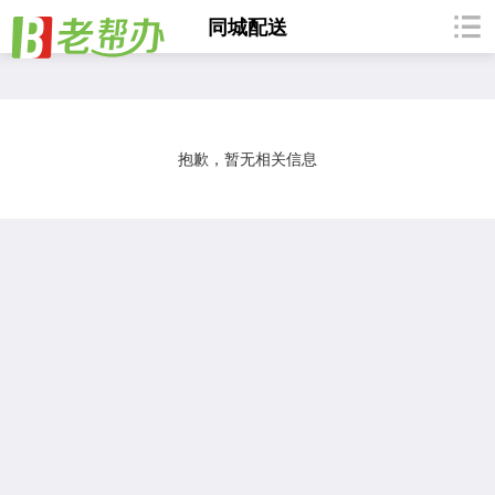
同城配送
烟酒/饮料
桶装水
液化气
鲜花速递
水果配送
蔬菜配
抱歉，暂无相关信息