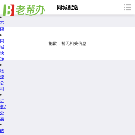
同城配送
不
限
同
抱歉，暂无相关信息
城
快
递
物
流
公
司
订
餐/
外
卖
的