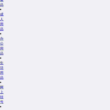
品
成
人
用
品
办
公
用
品
生
活
用
品
网
上
挂
号