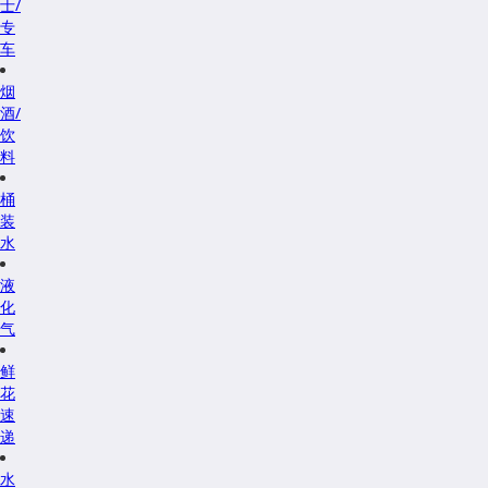
士/
专
车
烟
酒/
饮
料
桶
装
水
液
化
气
鲜
花
速
递
水