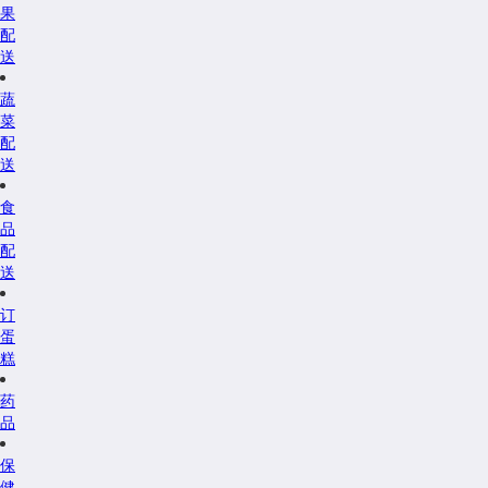
果
配
送
蔬
菜
配
送
食
品
配
送
订
蛋
糕
药
品
保
健