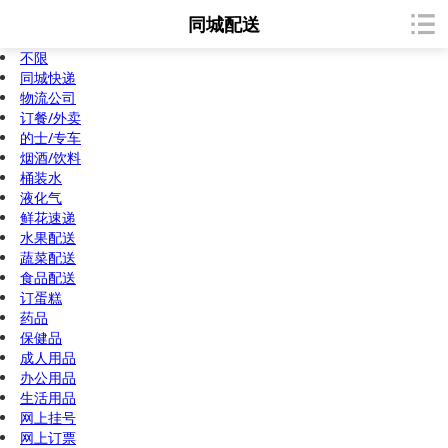
同城配送
不限
同城快递
物流公司
订餐/外卖
的士/专车
烟酒/饮料
桶装水
液化气
鲜花速递
水果配送
蔬菜配送
食品配送
订蛋糕
药品
保健品
成人用品
办公用品
生活用品
网上挂号
网上订票