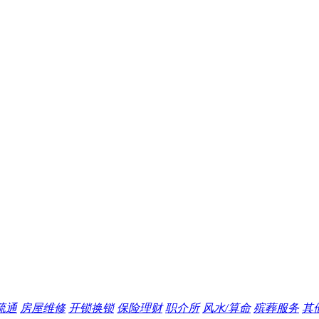
疏通
房屋维修
开锁换锁
保险理财
职介所
风水/算命
殡葬服务
其