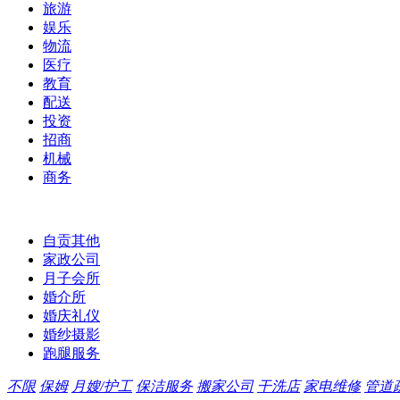
旅游
娱乐
物流
医疗
教育
配送
投资
招商
机械
商务
自贡其他
家政公司
月子会所
婚介所
婚庆礼仪
婚纱摄影
跑腿服务
不限
保姆
月嫂/护工
保洁服务
搬家公司
干洗店
家电维修
管道