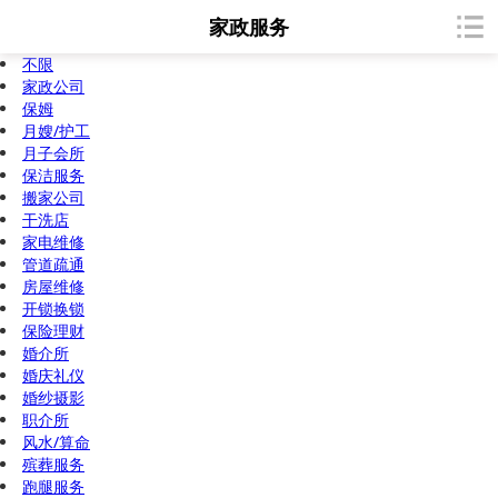
家政服务
不限
家政公司
保姆
月嫂/护工
月子会所
保洁服务
搬家公司
干洗店
家电维修
管道疏通
房屋维修
开锁换锁
保险理财
婚介所
婚庆礼仪
婚纱摄影
职介所
风水/算命
殡葬服务
跑腿服务