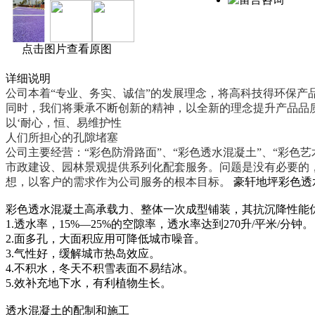
点击图片查看原图
详细说明
公司本着“专业、务实、诚信”的发展理念，将高科技得环保
同时，我们将秉承不断创新的精神，以全新的理念提升产品品质
以‘耐心，恒、易维护性
人们所担心的孔隙堵塞
公司主要经营：“彩色防滑路面”、“彩色透水混凝土”、“彩色艺
市政建设、园林景观提供系列化配套服务。问题是没有必要的
想，以客户的需求作为公司服务的根本目标。
豪轩地坪彩色透
彩色透水混凝土高承载力、整体一次成型铺装，其抗沉降性能优
1.透水率，15%—25%的空隙率，透水率达到270升/平米/分钟。
2.面多孔，大面积应用可降低城市噪音。
3.气性好，缓解城市热岛效应。
4.不积水，冬天不积雪表面不易结冰。
5.效补充地下水，有利植物生长。
透水混凝土的配制和施工