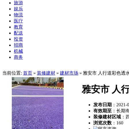
旅游
娱乐
物流
医疗
教育
配送
投资
招商
机械
商务
当前位置:
首页
»
装修建材
»
建材市场
» 雅安市 人行道彩色透
雅安市 人
发布日期
：2021-0
有效期至
：长期
装修建材区域
：
浏览次数
：
160