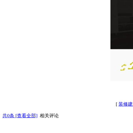
[
装修建
共
0
条 [查看全部]
相关评论