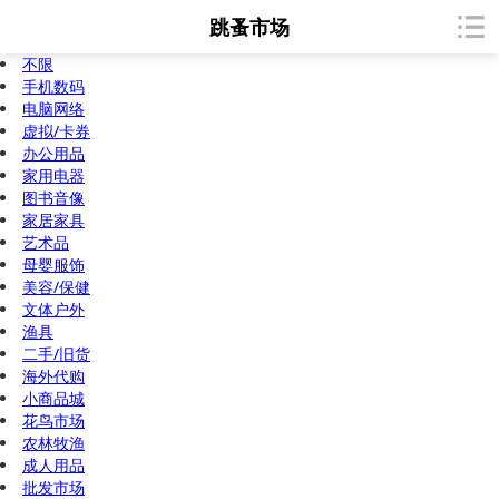
跳蚤市场
不限
手机数码
电脑网络
虚拟/卡券
办公用品
家用电器
图书音像
家居家具
艺术品
母婴服饰
美容/保健
文体户外
渔具
二手/旧货
海外代购
小商品城
花鸟市场
农林牧渔
成人用品
批发市场