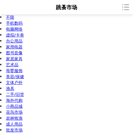
跳蚤市场
不限
手机数码
电脑网络
虚拟/卡券
办公用品
家用电器
图书音像
家居家具
艺术品
母婴服饰
美容/保健
文体户外
渔具
二手/旧货
海外代购
小商品城
花鸟市场
农林牧渔
成人用品
批发市场