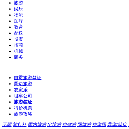
旅游
娱乐
物流
医疗
教育
配送
投资
招商
机械
商务
自贡旅游签证
周边旅游
农家乐
租车公司
旅游签证
特价机票
旅游攻略
不限
旅行社
国内旅游
出境游
自驾游
同城游
旅游团
导游/地接