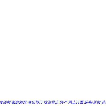
度假村
家庭旅馆
酒店预订
旅游景点
特产
网上订票
装备/器材
其