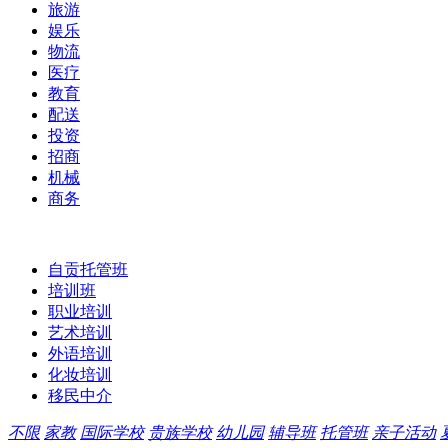
旅游
娱乐
物流
医疗
教育
配送
投资
招商
机械
商务
自贡托管班
培训班
职业培训
艺术培训
外语培训
化妆培训
移民中介
不限
家教
国际学校
贵族学校
幼儿园
辅导班
托管班
亲子活动