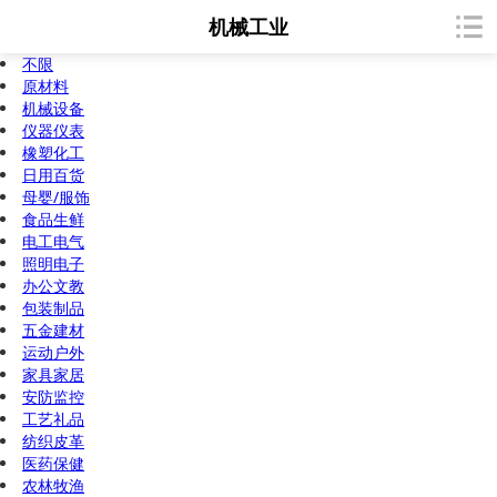
机械工业
不限
原材料
机械设备
仪器仪表
橡塑化工
日用百货
母婴/服饰
食品生鲜
电工电气
照明电子
办公文教
包装制品
五金建材
运动户外
家具家居
安防监控
工艺礼品
纺织皮革
医药保健
农林牧渔