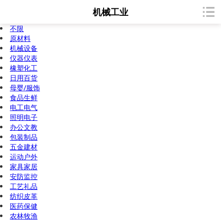
机械工业
不限
原材料
机械设备
仪器仪表
橡塑化工
日用百货
母婴/服饰
食品生鲜
电工电气
照明电子
办公文教
包装制品
五金建材
运动户外
家具家居
安防监控
工艺礼品
纺织皮革
医药保健
农林牧渔