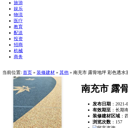
旅游
娱乐
物流
医疗
教育
配送
投资
招商
机械
商务
当前位置:
首页
»
装修建材
»
其他
» 南充市 露骨地坪 彩色透
南充市 露
发布日期
：2021-0
有效期至
：长期
装修建材区域
：
浏览次数
：
157